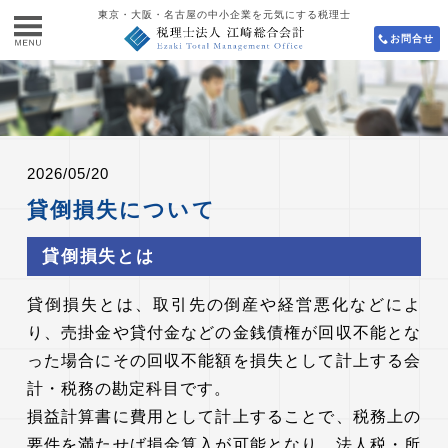
東京・大阪・名古屋の中小企業を元気にする税理士
お問合せ
2026/05/20
貸倒損失について
貸倒損失とは
貸倒損失とは、取引先の倒産や経営悪化などによ
り、売掛金や貸付金などの金銭債権が回収不能とな
った場合にその回収不能額を損失として計上する会
計・税務の勘定科目です。
損益計算書に費用として計上することで、税務上の
要件を満たせば損金算入が可能となり、法人税・所